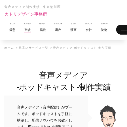
音声メディア制作実績 -東京荒川区-
カトリデザイン事務所
得意
実績
掲載
噂声
漫画
会社
読物
ホーム
得意なサービス一覧
音声メディア-ポッドキャスト-制作実績
音声メディア
-ポッドキャスト-制作実績
音声メディア（音声配信）がブー
ムです。ポッドキャストを手軽に
構築し、配信ノウハウをお教えし
ます。iPhoneであれば標準アプリ